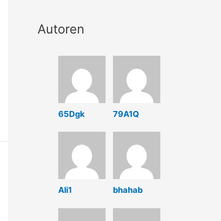
Autoren
65Dgk
79A1Q
Ali1
bhahab