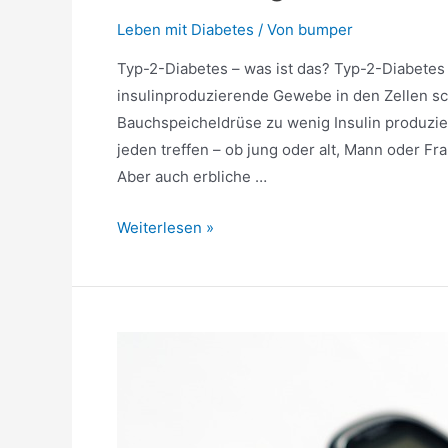
Leben mit Diabetes
/ Von
bumper
Typ-2-Diabetes – was ist das? Typ-2-Diabetes 
insulinproduzierende Gewebe in den Zellen sc
Bauchspeicheldrüse zu wenig Insulin produzier
jeden treffen – ob jung oder alt, Mann oder Fr
Aber auch erbliche …
Typ
Weiterlesen »
2
Diabetes
–
Ursachen,
Symptome
&
Behandlung