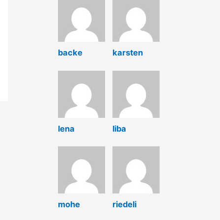
backe
karsten
lena
liba
mohe
riedeli