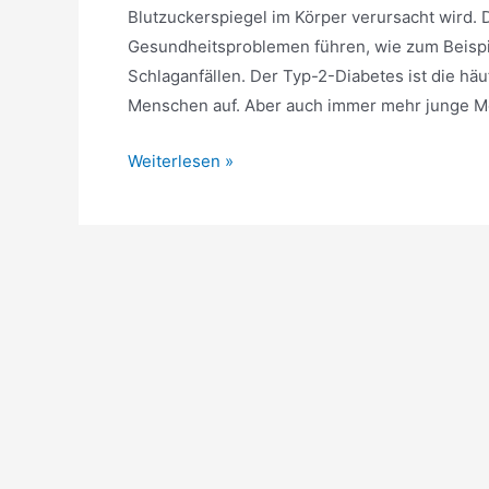
Blutzuckerspiegel im Körper verursacht wird.
Gesundheitsproblemen führen, wie zum Beispi
Schlaganfällen. Der Typ-2-Diabetes ist die häuf
Menschen auf. Aber auch immer mehr junge
5
Weiterlesen »
Dinge,
die
du
als
Typ
2-
Diabetiker
tun
kannst