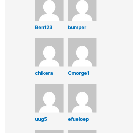
Ben123
bumper
chikera
Cmorge1
uug5
efueloep