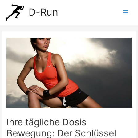
Zum
D-Run
Inhalt
Main
springen
Men
Ihre tägliche Dosis
Bewegung: Der Schlüssel