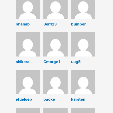
bhahab
Ben123
bumper
chikera
Cmorge1
uug5
efueloep
backe
karsten