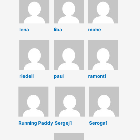
lena
liba
mohe
riedeli
paul
ramonti
Running Paddy
Sergej1
Seroga1