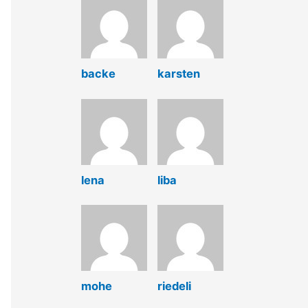
backe
karsten
lena
liba
mohe
riedeli