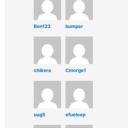
Ben123
bumper
chikera
Cmorge1
uug5
efueloep