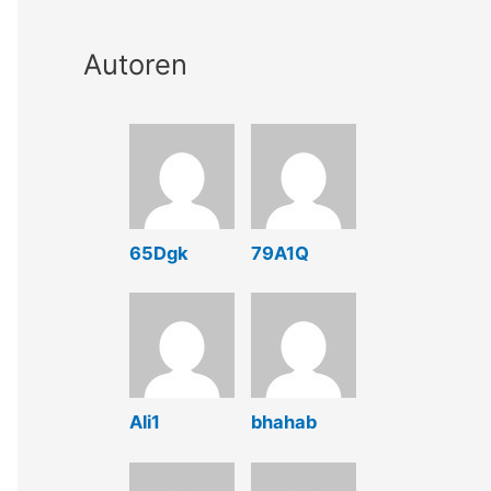
Autoren
65Dgk
79A1Q
Ali1
bhahab